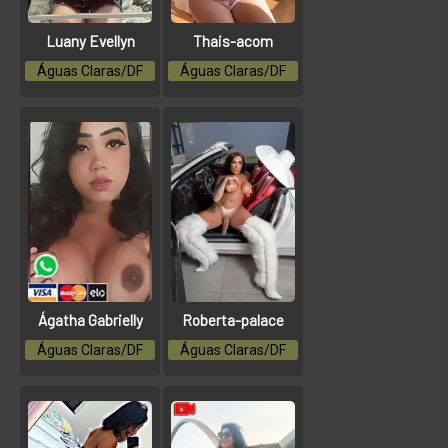
Luany Evellyn
Thais-acom
Águas Claras/DF
Águas Claras/DF
Ágatha Gabrielly
Roberta-palace
Águas Claras/DF
Águas Claras/DF