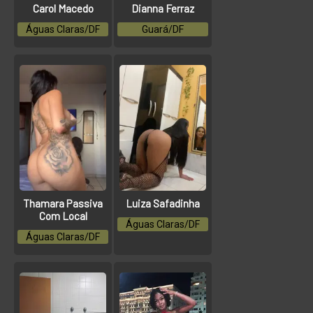
Carol Macedo
Dianna Ferraz
Águas Claras/DF
Guará/DF
Thamara Passiva
Luiza Safadinha
Com Local
Águas Claras/DF
Águas Claras/DF