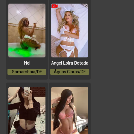
Mel
Angel Loira Dotada
Samambaia/DF
Águas Claras/DF