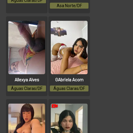
Águas Claras/DF
Asa Norte/DF
Allexya Alves
GAbriela Acom
Águas Claras/DF
Águas Claras/DF