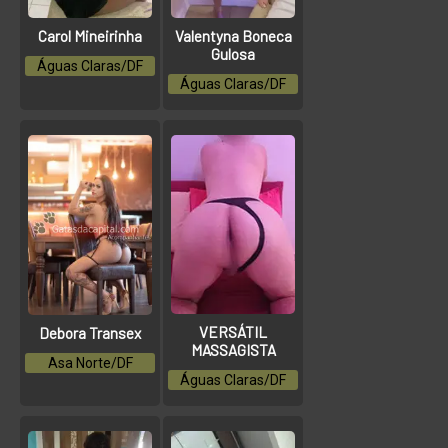
Carol Mineirinha
Valentyna Boneca
Gulosa
Águas Claras/DF
Águas Claras/DF
VERSÁTIL
Debora Transex
MASSAGISTA
Asa Norte/DF
Águas Claras/DF