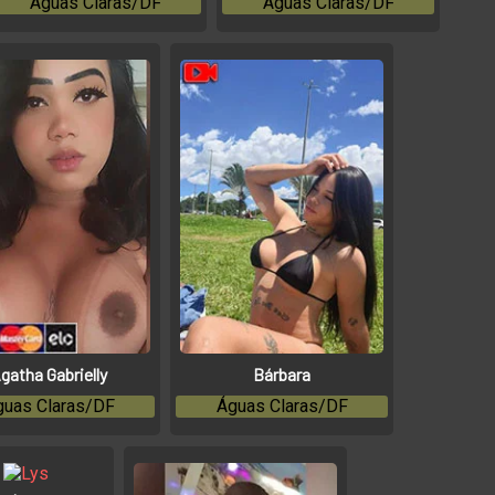
Águas Claras/DF
Águas Claras/DF
gatha Gabrielly
Bárbara
guas Claras/DF
Águas Claras/DF