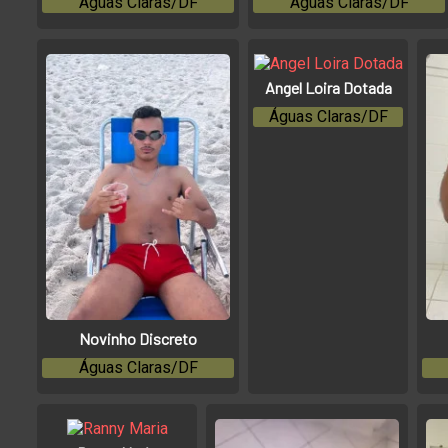
Águas Claras/DF
Águas Claras/DF
Angel Loira Dotada
Águas Claras/DF
Novinho Discreto
Águas Claras/DF