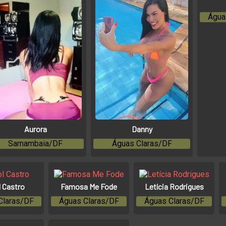
Água
Aurora
Danny
Samambaia/DF
Águas Claras/DF
l Castro
Famosa Me Fode
Letícia Rodrigues
Claras/DF
Águas Claras/DF
Águas Claras/DF